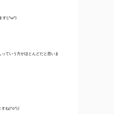
;^ω^)
んっていう方がほとんどだと思いま
(^o^)丿