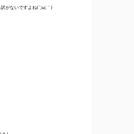
ないですよね(´;ω;｀)
伝えし