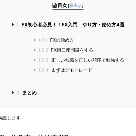
目次
[
非表示
]
1
FX初心者必見！！FX入門 やり方・始め方4選
1.0.1
FXの始め方
1.0.2
FX用口座開設をする
1.0.3
正しい知識を正しい順序で勉強する
1.0.4
まずはデモトレード
2
まとめ
解説します