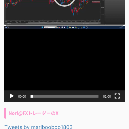
00:00
01:00
Nori@FXトレーダーのX
Tweets by maribooboo1803