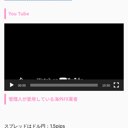
You Tube
動
画
プ
レ
ー
ヤ
ー
00:00
15:50
管理人が愛用している海外FX業者
スプレッドはドル円：1.5pips