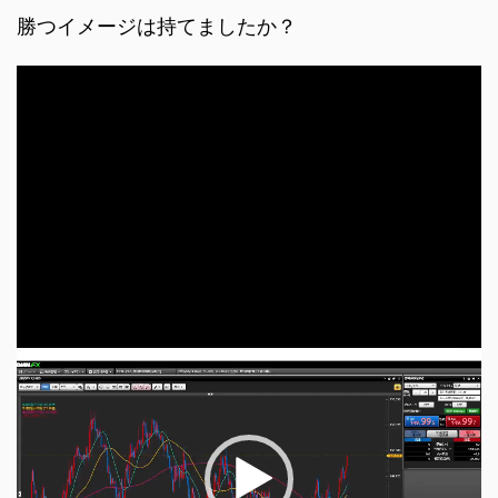
勝つイメージは持てましたか？
動
画
プ
レ
ー
ヤ
ー