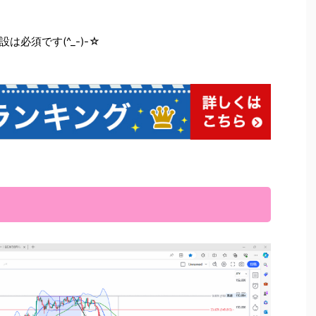
必須です(^_-)-☆