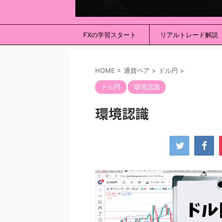
FXの学習スタート
リアルトレード解説
HOME
>
通貨ペア
>
ドル円
>
ドル円
環境認識
環境認識