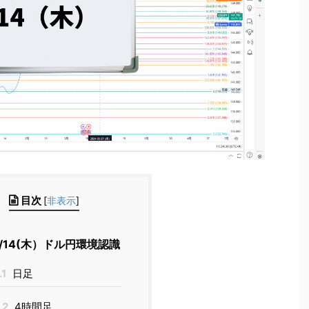
目次
[
非表示
]
/14(木）ドル円環境認識
.1
日足
.2
4時間足