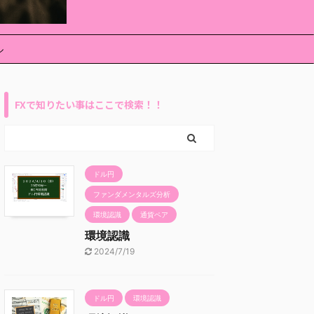
ル
FXで知りたい事はここで検索！！
ドル円
ファンダメンタルズ分析
環境認識
通貨ペア
環境認識
2024/7/19
ドル円
環境認識