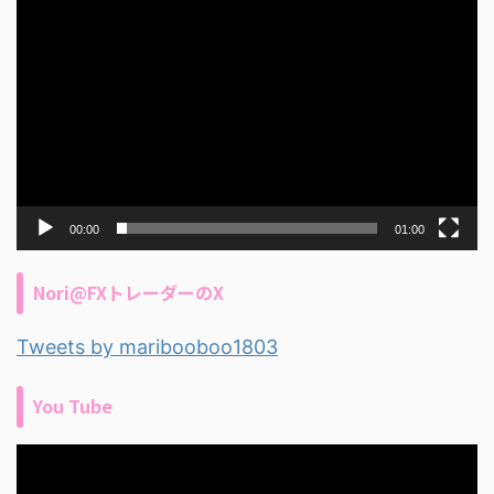
00:00
01:00
Nori@FXトレーダーのX
Tweets by maribooboo1803
You Tube
動
画