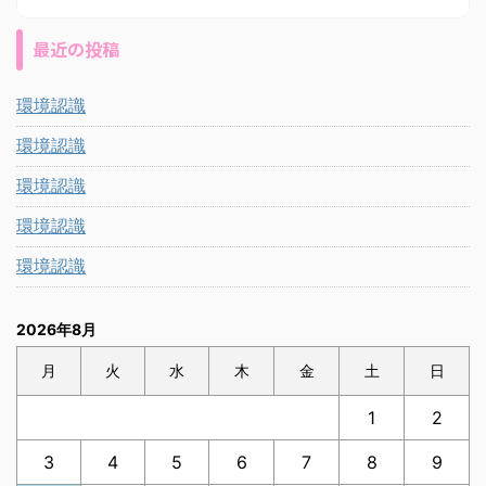
最近の投稿
環境認識
環境認識
環境認識
環境認識
環境認識
2026年8月
月
火
水
木
金
土
日
1
2
3
4
5
6
7
8
9