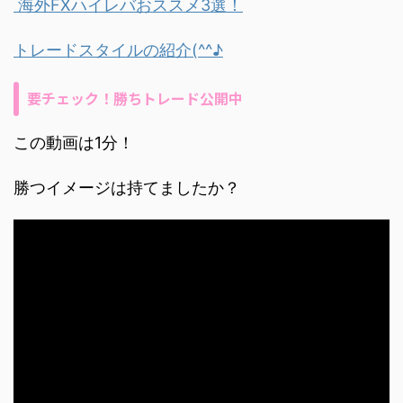
海外FXハイレバおススメ3選！
トレードスタイルの紹介(^^♪
要チェック！勝ちトレード公開中
この動画は1分！
勝つイメージは持てましたか？
動
画
プ
レ
ー
ヤ
ー