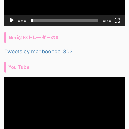
00:00
01:00
Nori@FXトレーダーのX
Tweets by maribooboo1803
You Tube
動
画
プ
レ
ー
ヤ
ー