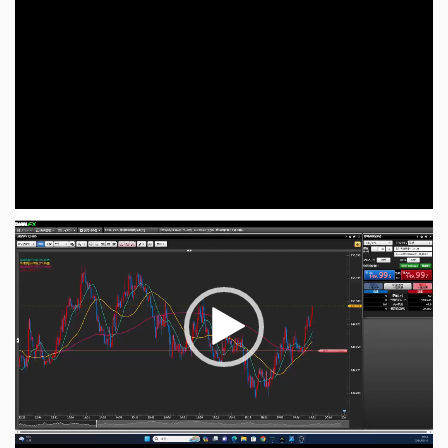
プ
レ
ー
ヤ
ー