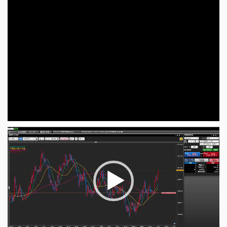
画
プ
レ
ー
ヤ
ー