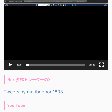
00:00
01:00
Nori@FXトレーダーのX
Tweets by maribooboo1803
You Tube